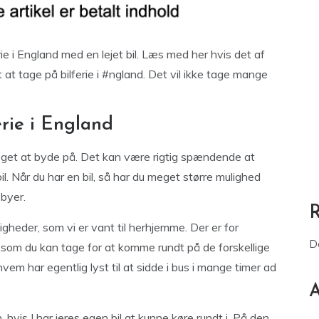
ie i England med en lejet bil. Læs med her hvis det af
 at tage på bilferie i #ngland. Det vil ikke tage mange
erie i England
eget at byde på. Det kan være rigtig spændende at
. Når du har en bil, så har du meget større mulighed
 byer.
gheder, som vi er vant til herhjemme. Der er for
D
 som du kan tage for at komme rundt på de forskellige
m har egentlig lyst til at sidde i bus i mange timer ad
A
hvis I har jeres egen bil at kunne køre rundt i. På den