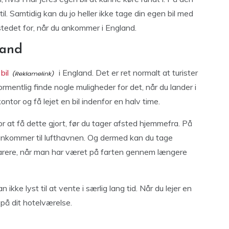
il. Samtidig kan du jo heller ikke tage din egen bil med
 i stedet for, når du ankommer i England.
land
 bil
i England. Det er ret normalt at turister
rmentlig finde nogle muligheder for det, når du lander i
ontor og få lejet en bil indenfor en halv time.
r at få dette gjort, før du tager afsted hjemmefra. På
 ankommer til lufthavnen. Og dermed kan du tage
 rarere, når man har været på farten gennem længere
kke lyst til at vente i særlig lang tid. Når du lejer en
 på dit hotelværelse.