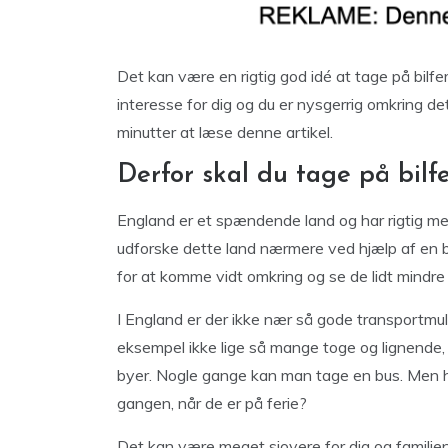
Det kan være en rigtig god idé at tage på bilfer
interesse for dig og du er nysgerrig omkring det
minutter at læse denne artikel.
Derfor skal du tage på bilf
England er et spændende land og har rigtig m
udforske dette land nærmere ved hjælp af en bil
for at komme vidt omkring og se de lidt mindre
I England er der ikke nær så gode transportmuli
eksempel ikke lige så mange toge og lignende,
byer. Nogle gange kan man tage en bus. Men hve
gangen, når de er på ferie?
Det kan være meget sjovere for dig og familien, 