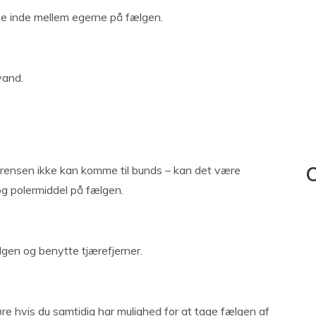
me inde mellem egerne på fælgen.
vand.
grensen ikke kan komme til bunds – kan det være
C
og polermiddel på fælgen.
lgen og benytte tjærefjerner.
øre hvis du samtidig har mulighed for at tage fælgen af