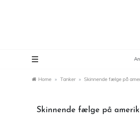
Skip
to
content
An
Home
»
Tanker
»
Skinnende fælge på ameri
Skinnende fælge på amerik