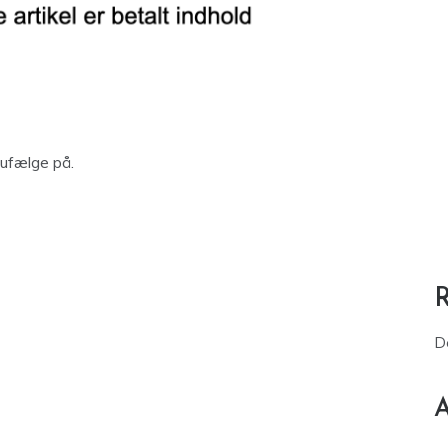
lufælge på.
D
A