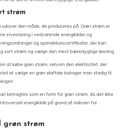
rt strøm
øm udover den måde, de produceres på. Grøn strøm er
re investering i vedvarende energikilder og
kningsordninger og oprindelsescertifikater, der kan
og sort strøm og vælge den mest bæredygtige løsning.
om at købe grøn strøm, selvom den elektricitet, der
Ved at vælge en grøn elaftale bidrager man stadig til
ningen.
kan betragtes som en form for grøn strøm, da det ikke
troversiel energikilde på grund af risikoen for
il grøn strøm