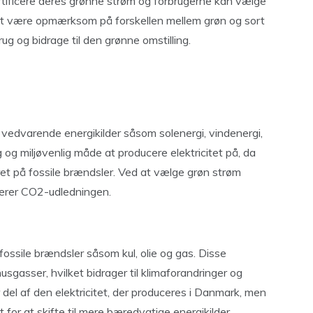
tificere deres grønne strøm og forbrugerne kan vælge
t at være opmærksom på forskellen mellem grøn og sort
ug og bidrage til den grønne omstilling.
ra vedvarende energikilder såsom solenergi, vindenergi,
g miljøvenlig måde at producere elektricitet på, da
ret på fossile brændsler. Ved at vælge grøn strøm
ucerer CO2-udledningen.
 fossile brændsler såsom kul, olie og gas. Disse
sgasser, hvilket bidrager til klimaforandringer og
 del af den elektricitet, der produceres i Danmark, men
for at skifte til mere bæredygtige energikilder.