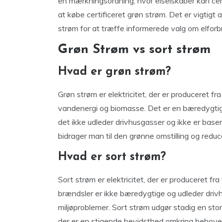
en mærkningsordning, hvor elselskaber kan cer
at købe certificeret grøn strøm. Det er vigtig
strøm for at træffe informerede valg om elforbr
Grøn Strøm vs sort strøm
Hvad er grøn strøm?
Grøn strøm er elektricitet, der er produceret f
vandenergi og biomasse. Det er en bæredygtig o
det ikke udleder drivhusgasser og ikke er base
bidrager man til den grønne omstilling og red
Hvad er sort strøm?
Sort strøm er elektricitet, der er produceret fra
brændsler er ikke bæredygtige og udleder drivhu
miljøproblemer. Sort strøm udgør stadig en stor
der er en stigende bevidsthed omkring behovet 