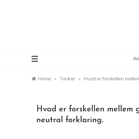
Skip
to
content
An
Home
»
Tanker
»
Hvad er forskellen mellem
Hvad er forskellen mellem g
neutral forklaring.