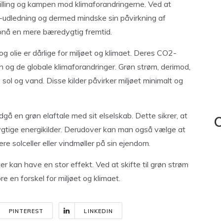
tilling og kampen mod klimaforandringerne. Ved at
2-udledning og dermed mindske sin påvirkning af
opnå en mere bæredygtig fremtid.
g olie er dårlige for miljøet og klimaet. Deres CO2-
n og de globale klimaforandringer. Grøn strøm, derimod,
ol og vand. Disse kilder påvirker miljøet minimalt og
dgå en grøn elaftale med sit elselskab. Dette sikrer, at
C
gtige energikilder. Derudover kan man også vælge at
re solceller eller vindmøller på sin ejendom.
er kan have en stor effekt. Ved at skifte til grøn strøm
e en forskel for miljøet og klimaet.
PINTEREST
LINKEDIN