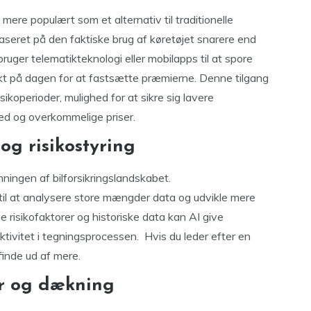
mere populært som et alternativ til traditionelle
aseret på den faktiske brug af køretøjet snarere end
bruger telematikteknologi eller mobilapps til at spore
kt på dagen for at fastsætte præmierne. Denne tilgang
isikoperioder, mulighed for at sikre sig lavere
hed og overkommelige priser.
og risikostyring
ormningen af bilforsikringslandskabet.
 til at analysere store mængder data og udvikle mere
e risikofaktorer og historiske data kan AI give
ktivitet i tegningsprocessen. Hvis du leder efter en
finde ud af mere.
ar og dækning