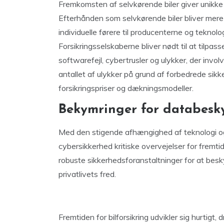
Fremkomsten af selvkørende biler giver unikke 
Efterhånden som selvkørende biler bliver mere 
individuelle førere til producenterne og teknol
Forsikringsselskaberne bliver nødt til at tilpas
softwarefejl, cybertrusler og ulykker, der invo
antallet af ulykker på grund af forbedrede sikke
forsikringspriser og dækningsmodeller.
Bekymringer for databesky
Med den stigende afhængighed af teknologi og
cybersikkerhed kritiske overvejelser for fremtid
robuste sikkerhedsforanstaltninger for at be
privatlivets fred.
Fremtiden for bilforsikring udvikler sig hurtigt