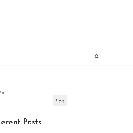
øg
Søg
ecent Posts