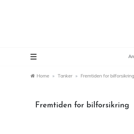
Skip
to
content
An
Home
»
Tanker
»
Fremtiden for bilforsikrin
Fremtiden for bilforsikring