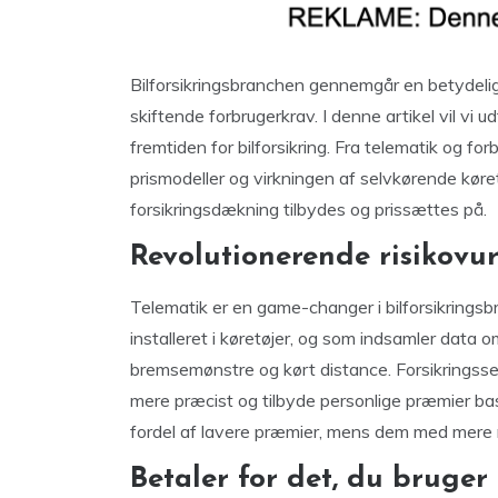
Bilforsikringsbranchen gennemgår en betydelig 
skiftende forbrugerkrav. I denne artikel vil vi
fremtiden for bilforsikring. Fra telematik og for
prismodeller og virkningen af selvkørende køret
forsikringsdækning tilbydes og prissættes på.
Revolutionerende risikovu
Telematik er en game-changer i bilforsikringsb
installeret i køretøjer, og som indsamler data 
bremsemønstre og kørt distance. Forsikringssel
mere præcist og tilbyde personlige præmier base
fordel af lavere præmier, mens dem med mere r
Betaler for det, du bruger