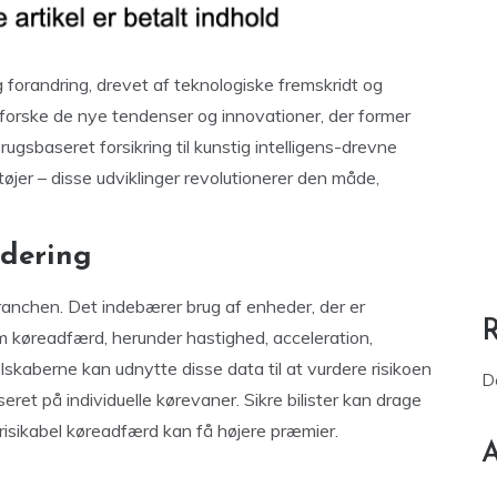
forandring, drevet af teknologiske fremskridt og
 udforske de nye tendenser og innovationer, der former
brugsbaseret forsikring til kunstig intelligens-drevne
øjer – disse udviklinger revolutionerer den måde,
rdering
ranchen. Det indebærer brug af enheder, der er
om køreadfærd, herunder hastighed, acceleration,
skaberne kan udnytte disse data til at vurdere risikoen
D
ret på individuelle kørevaner. Sikre bilister kan drage
isikabel køreadfærd kan få højere præmier.
A