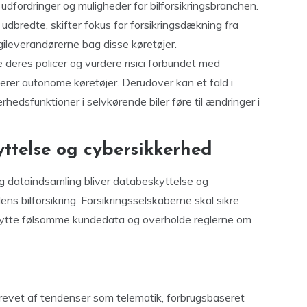
udfordringer og muligheder for bilforsikringsbranchen.
udbredte, skifter fokus for forsikringsdækning fra
ogileverandørerne bag disse køretøjer.
se deres policer og vurdere risici forbundet med
lverer autonome køretøjer. Derudover kan et fald i
rhedsfunktioner i selvkørende biler føre til ændringer i
ttelse og cybersikkerhed
 dataindsamling bliver databeskyttelse og
ens bilforsikring. Forsikringsselskaberne skal sikre
skytte følsomme kundedata og overholde reglerne om
, drevet af tendenser som telematik, forbrugsbaseret