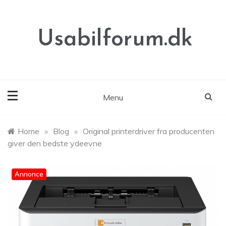
Skip
to
content
Usabilforum.dk
Menu
Home
»
Blog
»
Original printerdriver fra producenten
giver den bedste ydeevne
Annonce